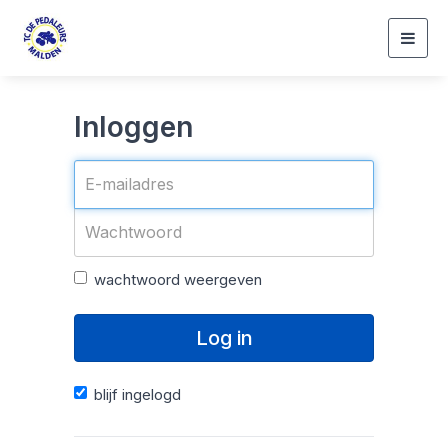
Togg
navig
Inloggen
wachtwoord weergeven
Log in
blijf ingelogd