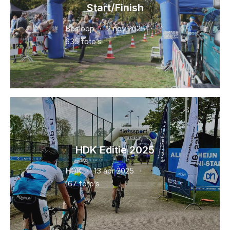
Start/Finish
Bosloop
2 nov 2025
635 foto’s
HDK Editie 2025
HDK
13 apr 2025
167 foto’s