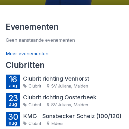
Evenementen
Geen aanstaande evenementen
Meer evenementen
Clubritten
16
Clubrit richting Venhorst
aug
Clubrit
SV Juliana, Malden
23
Clubrit richting Oosterbeek
aug
Clubrit
SV Juliana, Malden
30
KMG - Sonsbecker Scheiz (100/120)
aug
Clubrit
Elders