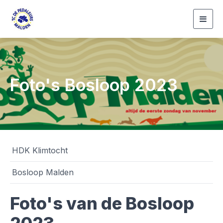
Togg
navig
Foto's Bosloop 2023
HDK Klimtocht
Bosloop Malden
Foto's van de Bosloop